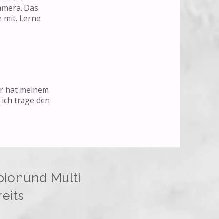
Kamera. Das
 mit. Lerne
er hat meinem
 ich trage den
pionund Multi
eits