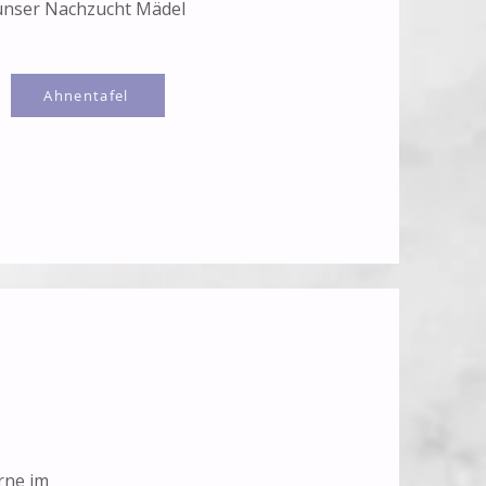
 unser Nachzucht Mädel
Ahnentafel
rne im