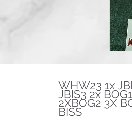
WHW23 1x JBI
JBIS3 2x BOG
2XBOG2 3X B
BISS