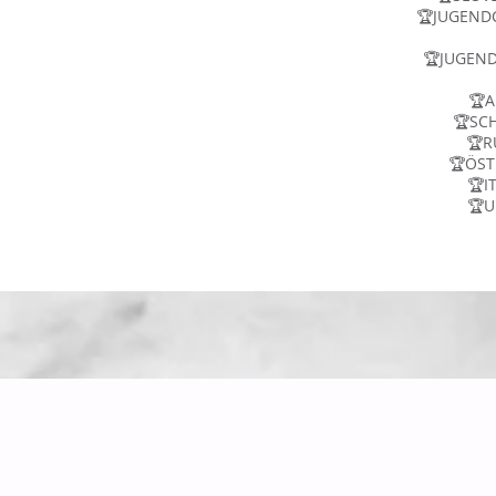
🏆JUGEND
🏆JUGEN
🏆
🏆SC
🏆R
🏆ÖST
🏆I
🏆U