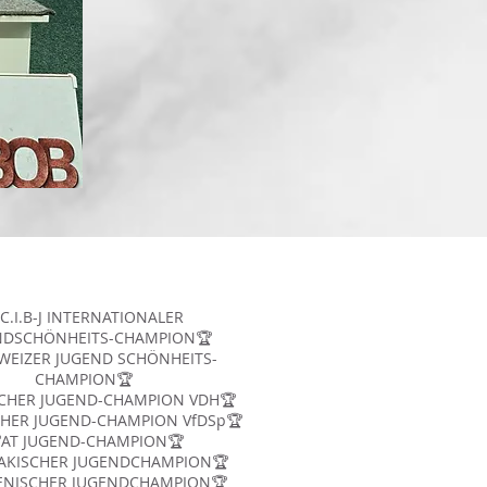
C.I.B-J INTERNATIONALER
NDSCHÖNHEITS-CHAMPION🏆
WEIZER JUGEND SCHÖNHEITS-
CHAMPION🏆
CHER JUGEND-CHAMPION VDH🏆
HER JUGEND-CHAMPION VfDSp🏆
AT JUGEND-CHAMPION🏆
AKISCHER JUGENDCHAMPION🏆
ENISCHER JUGENDCHAMPION🏆