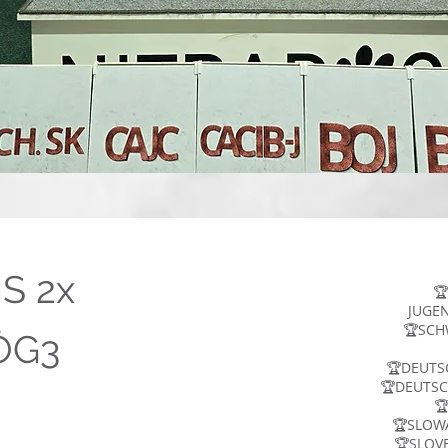
S 2x
🏆
1
JUGE
🏆SCH
OG3
🏆DEUTS
🏆DEUTSC

🏆SLOW
🏆SLOV