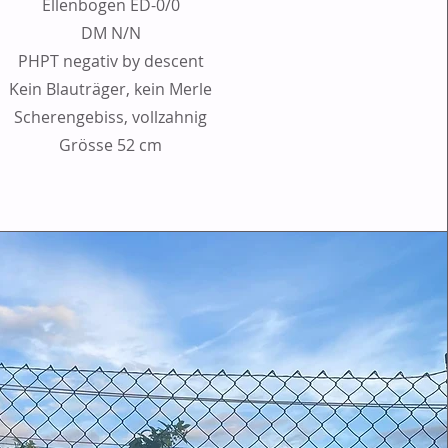
Ellenbogen ED-0/0
DM N/N
PHPT negativ by descent
Kein Blauträger, kein Merle
Scherengebiss, vollzahnig
Grösse 52 cm