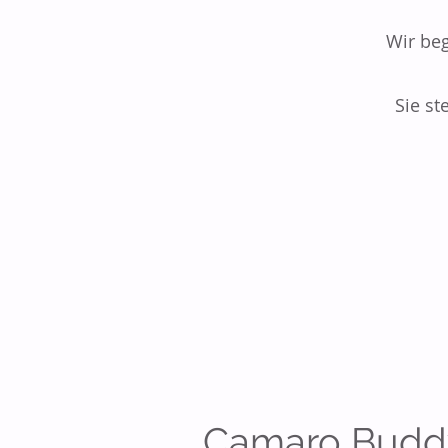
Wir beg
Sie st
Camaro Budd