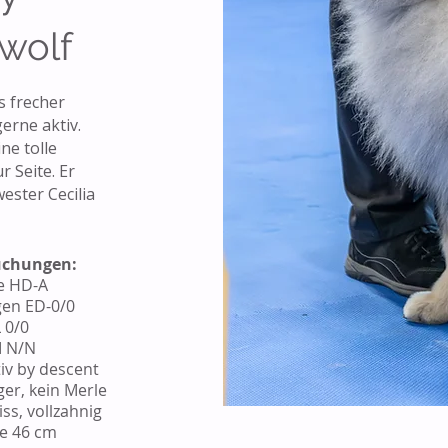
 wolf
s frecher
gerne aktiv.
ne tolle
r Seite. Er
ester Cecilia
uchungen:
e HD-A
gen ED-0/0
 0/0
 N/N
iv by descent
ger, kein Merle
ss, vollzahnig
e 46 cm