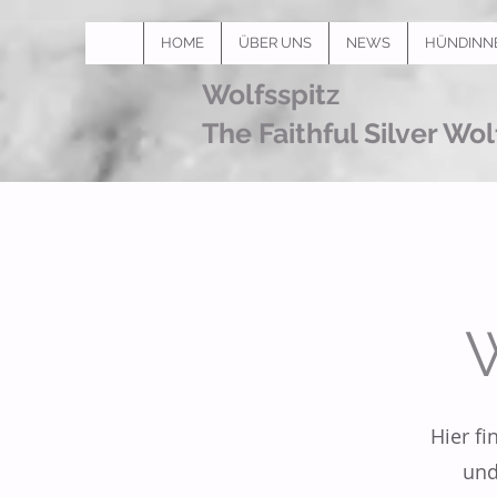
HOME
ÜBER UNS
NEWS
HÜNDINN
Wolfsspitz
The Faithful Silver Wol
Hier f
und