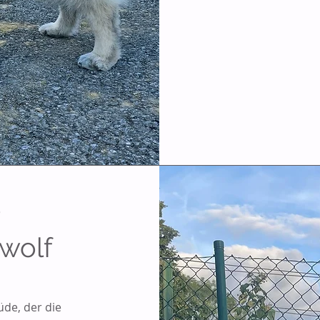
o
 wolf
üde, der die