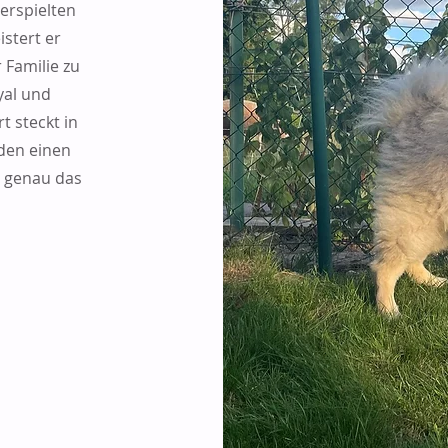
erspielten
stert er
r Familie zu
oyal und
t steckt in
 den einen
d genau das