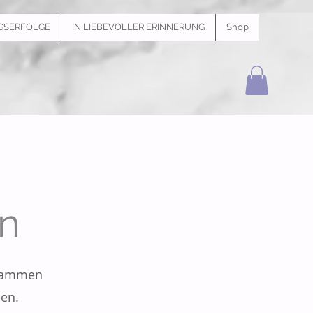
GSERFOLGE
IN LIEBEVOLLER ERINNERUNG
Shop
n
stammen
den.